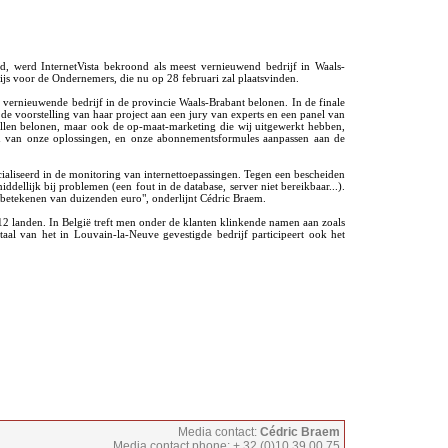
d, werd InternetVista bekroond als meest vernieuwend bedrijf in Waals-
ijs voor de Ondernemers, die nu op 28 februari zal plaatsvinden.
 vernieuwende bedrijf in de provincie Waals-Brabant belonen. In de finale
de voorstelling van haar project aan een jury van experts en een panel van
illen belonen, maar ook de op-maat-marketing die wij uitgewerkt hebben,
en van onze oplossingen, en onze abonnementsformules aanpassen aan de
cialiseerd in de monitoring van internettoepassingen. Tegen een bescheiden
dellijk bij problemen (een fout in de database, server niet bereikbaar...).
betekenen van duizenden euro", onderlijnt Cédric Braem.
 112 landen. In België treft men onder de klanten klinkende namen aan zoals
al van het in Louvain-la-Neuve gevestigde bedrijf participeert ook het
Media contact:
Cédric Braem
Media contact phone: + 32 (0)10 39 00 75