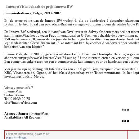
InternetVista behaalt de prijs Innova BW
Louvain-la-Neuve, België, 20/12/2007
Bij de eerste editie van de Innova BW wedstrijd, die op donderdag 6 december plaatsvon
Brabant. Het bedrijf zal dan ook Waals-Brabant vertegenwoordigen tijdens de Waalse Grote Pr
De Innova BW wedstrijd, een initiatief van Nivelinvest en Solvay Ondernemers, wil het meest
nam InternetVista het op tegen Fugo International en G-Tech, en behaalde de overwinning na 
150 ondernemers. "Ik meen dat de jury de technologische kwaliteit van ons dossier heeft w
legt medestichter Cécric Braem uit. Elke internaut kan bijvoorbeeld wederverkoper word
behoeften van zijn klanten"
InternetVista, dat in 2003 opgericht werd door Cédric Braem en Christophe Darville, is gespe
abonnementsprijs bewaakt InternetVista 24 uur op 24 uw internetdiensten en verwittigt u onmid
Een panne van enkele uren op een e-commercesite kan immers voor de handelaar een verlies 
Vier jaar na zijn oprichting telt InternetVista een 7.000 gebruikers, verspreid over meer dan
KBC, Vlaanderen.be, Ogone, of het Waals Agentschap voor Telecommunicatie. In het kapita
investeringsfonds E-Merge.
Wenst u meer info ?
InternetVista
Cédric Braem
Tel. 010/39 00 75
cbr@internetVista.com
# # #
Agency
/
Source:
internetVista
Availability:
All Regions
# # #
For more information, please visit:
internetVista