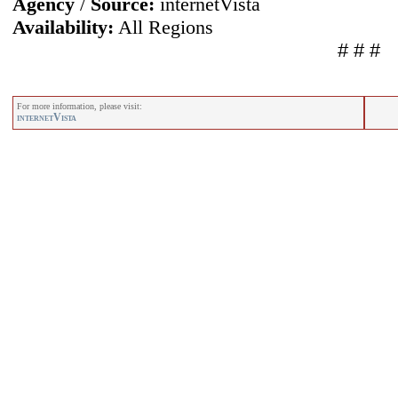
Agency
/
Source:
internetVista
Availability:
All Regions
# # #
For more information, please visit:
internetVista