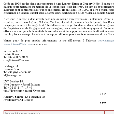
Créée en 1998 par les deux entrepreneurs belges Laurent Drion et Gregory Hédo, E-merge est 
initiatives prometteuses du marché de la technologie et de l'internet. En tant qu'entrepreneur
auxquels sont confrontées les jeunes entreprises. Ils ont lancé, en 1990, et géré pendant près
expérience de venture capital sous la forme d'une participation de 25 % dans la société Skyne
A ce jour, E-merge a déjà investi dans une quinzaine d'entreprises qui, notamment grâce à c
réputées, on retrouve Ogone, M-Cube, Macline, Opendeal (devenu eBay Belgique), BlueBac
Les projets soumis à E-merge font l'objet d'une étude en profondeur et d'une sélection rigour
de l'expérience et de l'engagement des managers, des structures technologiques et d'automati
offre à ceux en qui elle investit de la consultance et du support en matière de direction stra
De plus, les sociétés qui bénéficient du support d'E-merge ont accès au réseau étendu de l'inves
www.emerge
Visitez pour de plus amples informations le site d'E-merge, à l'adresse
www.internetVista.com
ou contactez :
internetVista SA
Cédric Braem
Tel +32 490 22 91 90
cbr@internetVista.com
E-Merge SA
Laurent Drion
Tel +32 (0)2 464 94 60
ld@emerge.be
LVT Benelux PR
Vera Luypaert / Pascal Brabant
Tel + 32 (0)2 474 17 40
vera@lvtpr.com / pascal@lvtpr.com
# # #
Agency
/
Source:
LVT Benelux PR
Availability:
All Regions
# # #
For more information, please visit: