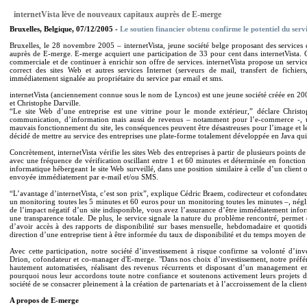
internetVista lève de nouveaux capitaux auprès de E-merge
Bruxelles, Belgique, 07/12/2005 -
Le soutien financier obtenu confirme le potentiel du ser
Bruxelles, le 28 novembre 2005 – internetVista, jeune société belge proposant des service
auprès de E-merge. E-merge acquiert une participation de 33 pour cent dans internetVista. C
commerciale et de continuer à enrichir son offre de services. internetVista propose un servi
correct des sites Web et autres services Internet (serveurs de mail, transfert de fichiers
immédiatement signalée au propriétaire du service par email et sms.
internetVista (anciennement connue sous le nom de Lyncos) est une jeune société créée en 2
et Christophe Darville.
“Le site Web d’une entreprise est une vitrine pour le monde extérieur,” déclare Christop
communication, d’information mais aussi de revenus – notamment pour l’e-commerce -, un
mauvais fonctionnement du site, les conséquences peuvent être désastreuses pour l’image et le
décidé de mettre au service des entreprises une plate-forme totalement développée en Java qui 
Concrètement, internetVista vérifie les sites Web des entreprises à partir de plusieurs points 
avec une fréquence de vérification oscillant entre 1 et 60 minutes et déterminée en fonction 
informatique hébergeant le site Web surveillé, dans une position similaire à celle d’un client
envoyée immédiatement par e-mail et/ou SMS.
“L’avantage d’internetVista, c’est son prix”, explique Cédric Braem, codirecteur et cofondat
un monitoring toutes les 5 minutes et 60 euros pour un monitoring toutes les minutes –, nég
de l’impact négatif d’un site indisponible, vous avez l’assurance d’être immédiatement informé
une transparence totale. De plus, le service signale la nature du problème rencontré, permet 
d’avoir accès à des rapports de disponibilité sur bases mensuelle, hebdomadaire et quotidie
direction d’une entreprise tient à être informée du taux de disponibilité et du temps moyen de
Avec cette participation, notre société d’investissement à risque confirme sa volonté d’in
Drion, cofondateur et co-manager d'E-merge. "Dans nos choix d’investissement, notre préfére
hautement automatisées, réalisant des revenus récurrents et disposant d’un management enga
pourquoi nous leur accordons toute notre confiance et soutenons activement leurs projets d
société de se consacrer pleinement à la création de partenariats et à l’accroissement de la clie
A propos de E-merge