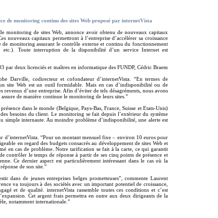
vice de monitoring continu des sites Web proposé par internetVista
s de monitoring de sites Web, annonce avoir obtenu de nouveaux capitaux
es nouveaux capitaux permettront à l’entreprise d’accélérer sa croissance
ce de monitoring assurant le contrôle externe et continu du fonctionnement
, etc.). Toute interruption de la disponibilité d’un service Internet est
003 par deux licenciés et maîtres en informatique des FUNDP, Cédric Braem
he Darville, codirecteur et cofondateur d’internetVista. “En termes de
 site Web est un outil formidable. Mais en cas d’indisponibilité ou de
s revenus d’une entreprise. Afin d’éviter de tels désagréments, nous avons
assure de manière continue le monitoring de leurs sites.”
de présence dans le monde (Belgique, Pays-Bas, France, Suisse et Etats-Unis)
des besoins du client. Le monitoring se fait depuis l’extérieur du système
 ou simple internaute. Au moindre problème d’indisponibilité, une alerte est
eur d’internetVista. “Pour un montant mensuel fixe – environ 10 euros pour
ligeable en regard des budgets consacrés au développement de sites Web et
 en cas de problème. Notre tarification se fait à la carte, ce qui garantit
de contrôler le temps de réponse à partir de ses cinq points de présence et
nne. Ce dernier aspect est particulièrement intéressant dans le cas où la
 réponse de son site.”
vestir dans de jeunes entreprises belges prometteuses”, commente Laurent
nce va toujours à des sociétés avec un important potentiel de croissance,
gé et de qualité. internetVista rassemble toutes ces conditions et c’est
’expansion. Cet argent frais permettra en outre aux deux dirigeants de la
ntèle, notamment internationale.”