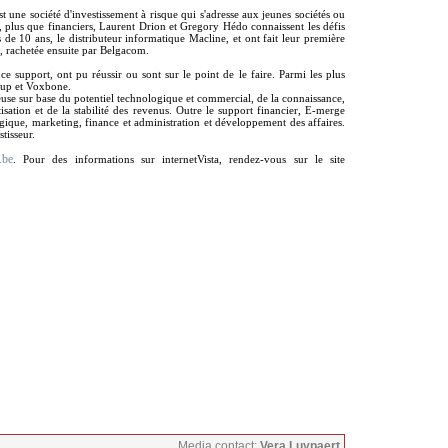
une société d'investissement à risque qui s'adresse aux jeunes sociétés ou
s, plus que financiers, Laurent Drion et Gregory Hédo connaissent les défis
 de 10 ans, le distributeur informatique Macline, et ont fait leur première
t, rachetée ensuite par Belgacom.
e support, ont pu réussir ou sont sur le point de le faire. Parmi les plus
kup et Voxbone.
euse sur base du potentiel technologique et commercial, de la connaissance,
sation et de la stabilité des revenus. Outre le support financier, E-merge
tégique, marketing, finance et administration et développement des affaires.
tisseur.
.be
. Pour des informations sur internetVista, rendez-vous sur le site
Media contact:
Vera Luypaert