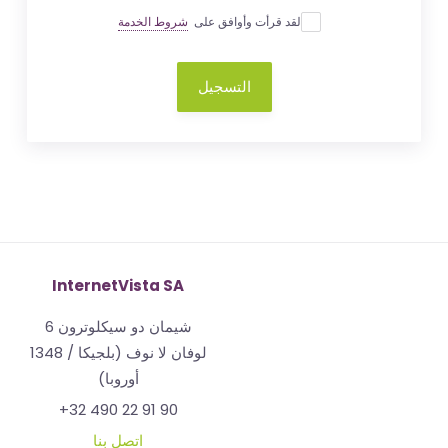
لقد قرأت وأوافق على
شروط الخدمة
التسجيل
InternetVista SA
شيمان دو سيكلوترون 6
1348 لوفان لا نوف (بلجيكا /
أوروبا)
+32 490 22 91 90
اتصل بنا