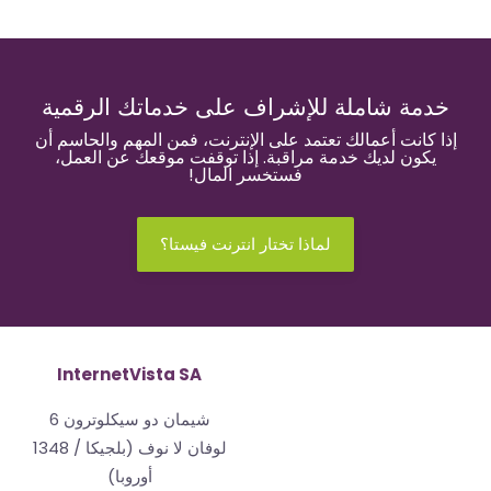
خدمة شاملة للإشراف على خدماتك الرقمية
إذا كانت أعمالك تعتمد على الإنترنت، فمن المهم والحاسم أن
يكون لديك خدمة مراقبة. إذا توقفت موقعك عن العمل،
فستخسر المال!
لماذا تختار انترنت فيستا؟
InternetVista SA
شيمان دو سيكلوترون 6
1348 لوفان لا نوف (بلجيكا /
أوروبا)