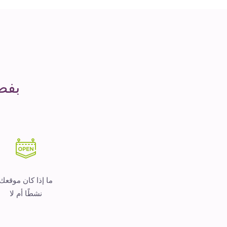
مدة
التشغيل
هو
المال
بفض
ما إذا كان موقعك
نشطًا أم لا