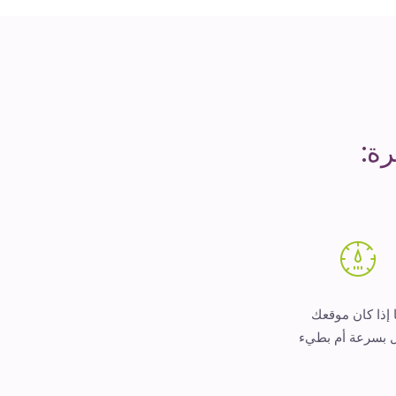
ة:
 إذا كان موقعك
 بسرعة أم بطيء