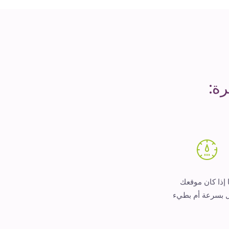
ة:
 إذا كان موقعك
 بسرعة أم بطيء