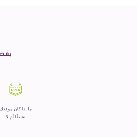
مدة
التشغيل
هو
المال
بفض
ما إذا كان موقعك
نشطًا أم لا