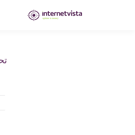
مراقبة
انترنت
فيستا
-
تح
مراقبة
مواقع
الويب
وخدمات
الإنترنت
-
طول