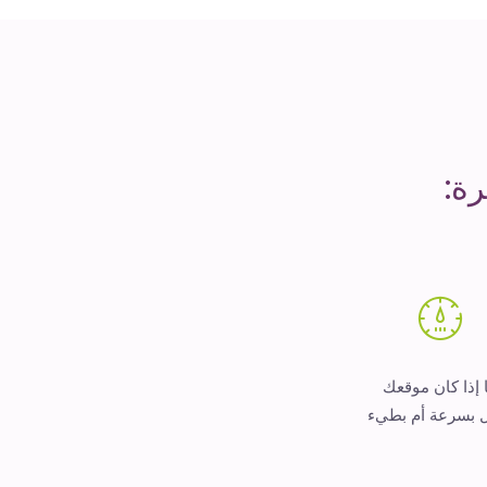
ة:
 إذا كان موقعك
 بسرعة أم بطيء