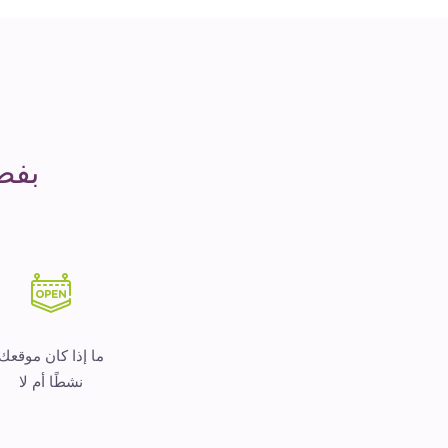
مدة
التشغيل
هو
المال
بفض
ما إذا كان موقعك
نشطًا أم لا