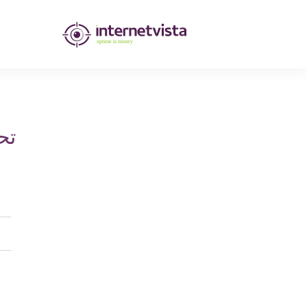
مراقبة
انترنت
فيستا
-
تح
مراقبة
مواقع
الويب
وخدمات
الإنترنت
-
طول