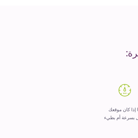
ة:
 إذا كان موقعك
 بسرعة أم بطيء