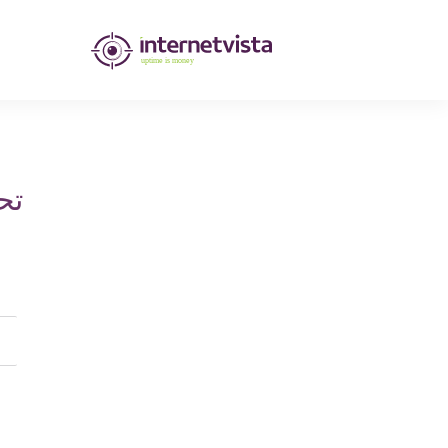
مراقبة
انترنت
فيستا
-
تح
مراقبة
مواقع
الويب
وخدمات
الإنترنت
-
طول