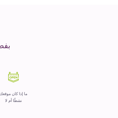
مدة
التشغيل
هو
المال
بفض
ما إذا كان موقعك
نشطًا أم لا