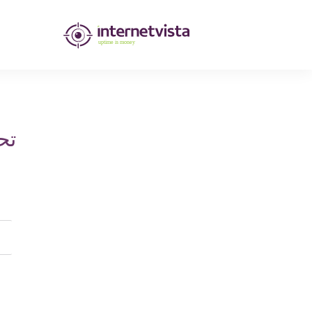
مراقبة
انترنت
فيستا
-
تح
مراقبة
مواقع
الويب
وخدمات
الإنترنت
-
طول