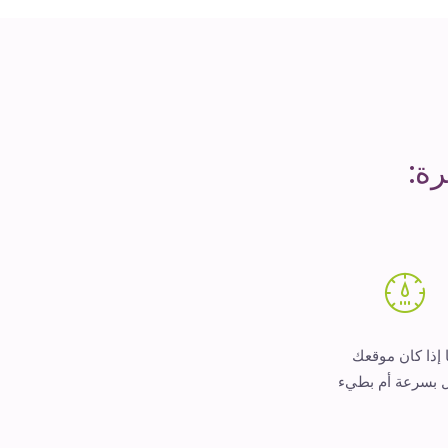
ة:
 إذا كان موقعك
 بسرعة أم بطيء