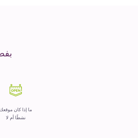
مدة
التشغيل
هو
المال
بفض
ما إذا كان موقعك
نشطًا أم لا