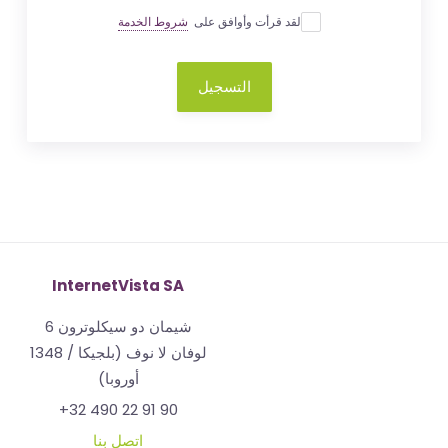
لقد قرأت وأوافق على
شروط الخدمة
التسجيل
InternetVista SA
شيمان دو سيكلوترون 6
1348 لوفان لا نوف (بلجيكا /
أوروبا)
+32 490 22 91 90
اتصل بنا