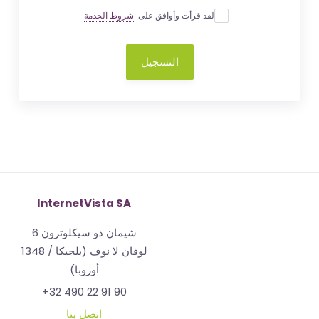
لقد قرأت وأوافق على
شروط الخدمة
التسجيل
InternetVista SA
شيمان دو سيكلوترون 6
1348 لوفان لا نوف (بلجيكا /
أوروبا)
+32 490 22 91 90
اتصل بنا