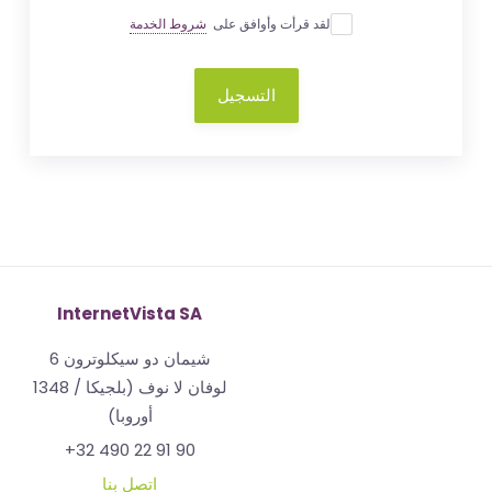
لقد قرأت وأوافق على
شروط الخدمة
التسجيل
InternetVista SA
شيمان دو سيكلوترون 6
1348 لوفان لا نوف (بلجيكا /
أوروبا)
+32 490 22 91 90
اتصل بنا