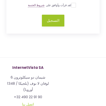
لقد قرأت وأوافق على
شروط الخدمة
التسجيل
InternetVista SA
شيمان دو سيكلوترون 6
1348 لوفان لا نوف (بلجيكا /
أوروبا)
+32 490 22 91 90
اتصل بنا