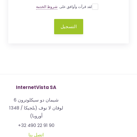
لقد قرأت وأوافق على
شروط الخدمة
التسجيل
InternetVista SA
شيمان دو سيكلوترون 6
1348 لوفان لا نوف (بلجيكا /
أوروبا)
+32 490 22 91 90
اتصل بنا