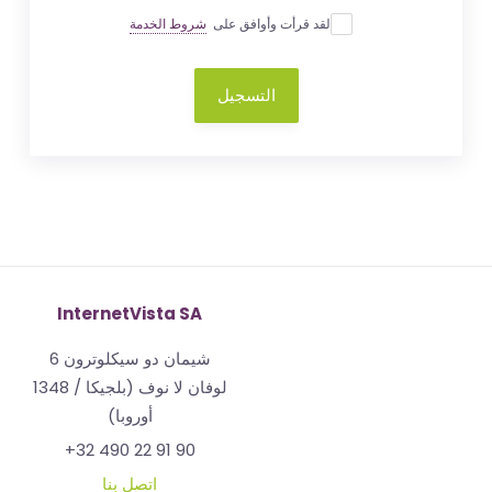
لقد قرأت وأوافق على
شروط الخدمة
التسجيل
InternetVista SA
شيمان دو سيكلوترون 6
1348 لوفان لا نوف (بلجيكا /
أوروبا)
+32 490 22 91 90
اتصل بنا