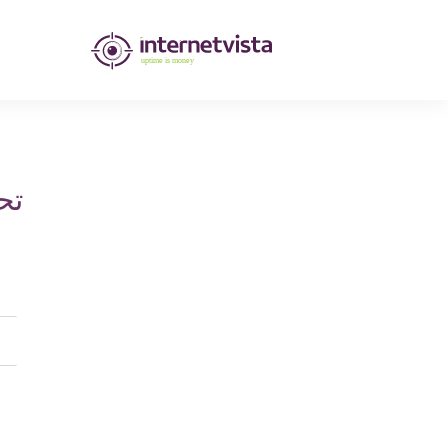
مراقبة
انترنت
فيستا
-
تح
مراقبة
مواقع
الويب
وخدمات
الإنترنت
-
طول