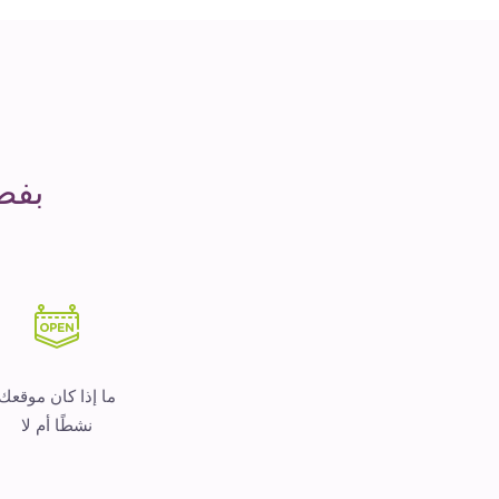
مدة
التشغيل
هو
المال
بفض
ما إذا كان موقعك
نشطًا أم لا