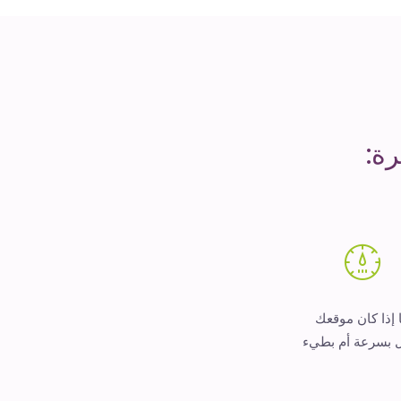
ة:
 إذا كان موقعك
 بسرعة أم بطيء