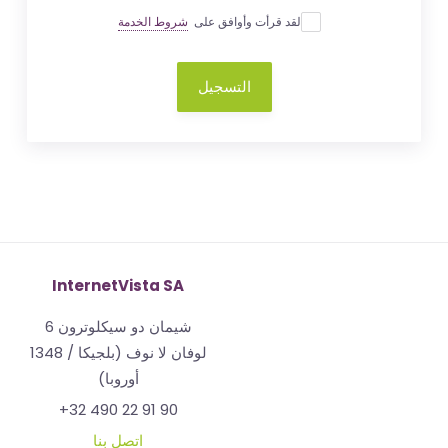
لقد قرأت وأوافق على
شروط الخدمة
التسجيل
InternetVista SA
شيمان دو سيكلوترون 6
1348 لوفان لا نوف (بلجيكا /
أوروبا)
+32 490 22 91 90
اتصل بنا