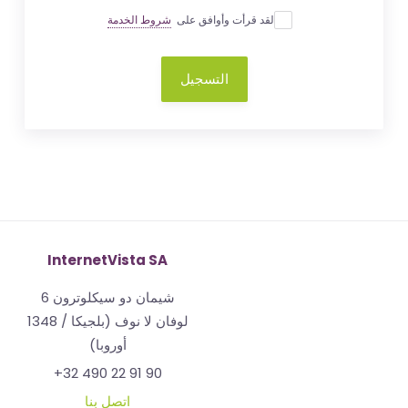
لقد قرأت وأوافق على
شروط الخدمة
التسجيل
InternetVista SA
شيمان دو سيكلوترون 6
1348 لوفان لا نوف (بلجيكا /
أوروبا)
+32 490 22 91 90
اتصل بنا