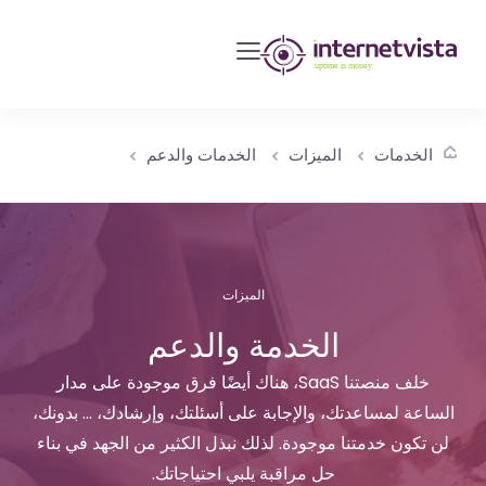
مراقبة
انترنت
فيستا
-
الخدمات
الميزات
الخدمات والدعم
مراقبة
مواقع
الويب
وخدمات
الإنترنت
الميزات
-
الخدمة والدعم
طول
خلف منصتنا SaaS، هناك أيضًا فرق موجودة على مدار
مدة
الساعة لمساعدتك، والإجابة على أسئلتك، وإرشادك، ... بدونك،
التشغيل
لن تكون خدمتنا موجودة. لذلك نبذل الكثير من الجهد في بناء
هو
حل مراقبة يلبي احتياجاتك.