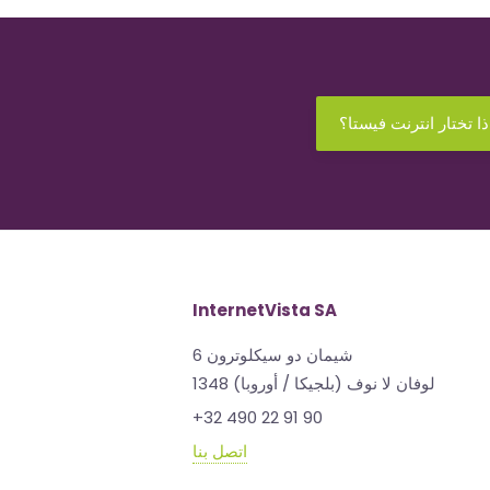
ذا تختار انترنت فيستا؟
InternetVista SA
شيمان دو سيكلوترون 6
1348 لوفان لا نوف (بلجيكا / أوروبا)
+32 490 22 91 90
اتصل بنا