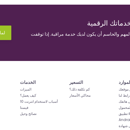
دماتك الرقمية
لما
المهم والحاسم أن يكون لديك خدمة مراقبة. إذا توقفت
لموارد
التسعير
الخدمات
موقعك
كم تكلفة ذلك؟
الميزات
رابط لنا
محاكي الأسعار
كيف يعمل؟
ى هاتفك
10 أسباب لاستخدام انترنت
لمحمول
فيستا
iP
نصائح وحيل
Andro
ادة ISO