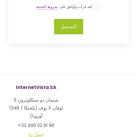
لقد قرأت وأوافق على
شروط الخدمة
التسجيل
InternetVista SA
شيمان دو سيكلوترون 6
1348 لوفان لا نوف (بلجيكا /
أوروبا)
+32 490 22 91 90
اتصل بنا