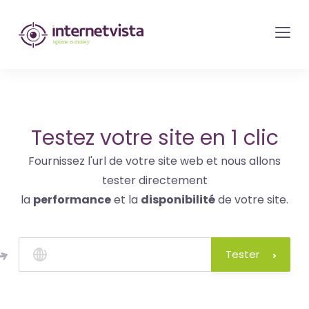
internetvista
monitoring
-
surveillance
de
site
Testez votre site en 1 clic
web
Fournissez l'url de votre site web et nous allons
et
tester directement
de
la
performance
et la
disponibilité
de votre site.
services
internet-
Uptime
Tester
is
money