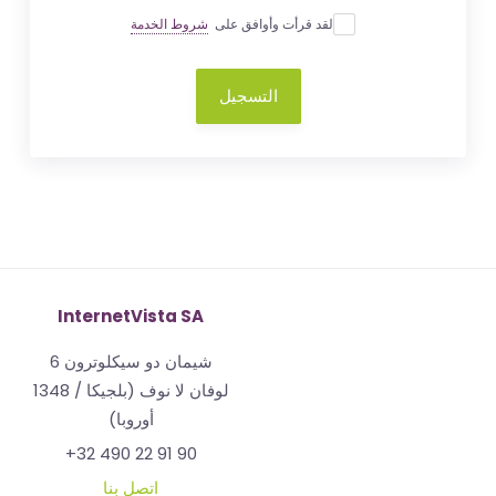
لقد قرأت وأوافق على
شروط الخدمة
التسجيل
InternetVista SA
شيمان دو سيكلوترون 6
1348 لوفان لا نوف (بلجيكا /
أوروبا)
+32 490 22 91 90
اتصل بنا