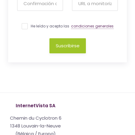
He leído y acepto las
condiciones generales
Suscribirse
InternetVista SA
Chemin du Cyclotron 6
1348 Louvain-la-Neuve
(Bélgica / Europa)