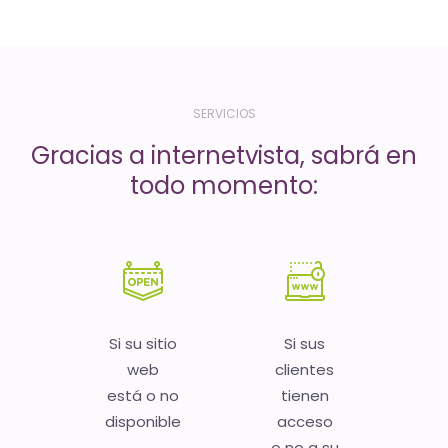
-
El
tiempo
(activo)
SERVICIOS
es
Gracias a internetvista, sabrá en
oro
todo momento:
Si su sitio
Si sus
web
clientes
está o no
tienen
disponible
acceso
o no a su