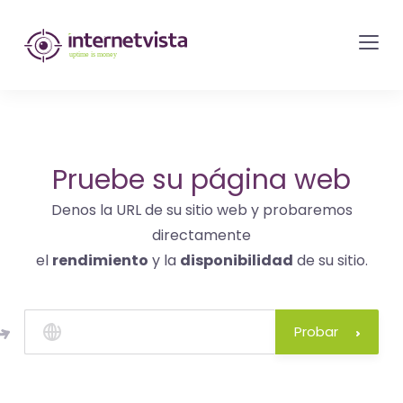
Monitorización
de
internetvista
-
control
del
Pruebe su página web
sitio
Denos la URL de su sitio web y probaremos
web
directamente
y
el
rendimiento
y la
disponibilidad
de su sitio.
de
los
servicios
Probar
de
Internet