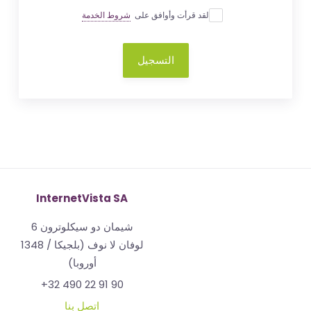
لقد قرأت وأوافق على
شروط الخدمة
التسجيل
InternetVista SA
شيمان دو سيكلوترون 6
1348 لوفان لا نوف (بلجيكا /
أوروبا)
+32 490 22 91 90
اتصل بنا