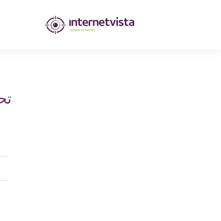
مراقبة
انترنت
فيستا
-
تح
مراقبة
مواقع
الويب
وخدمات
الإنترنت
-
طول