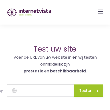
internetvista
monitoring
-
bewaking
van
websites
Test uw site
en
Voer de URL van uw website in en wij testen
internetdiensten
onmiddellijk zijn
-
prestatie
en
beschikbaarheid
.
Uptime
is
money
Testen