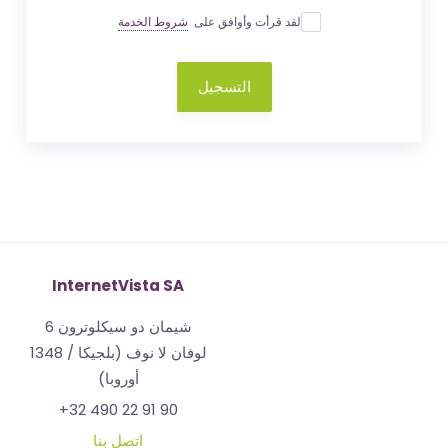
لقد قرأت وأوافق على
شروط الخدمة
التسجيل
InternetVista SA
شيمان دو سيكلوترون 6
1348 لوفان لا نوف (بلجيكا /
أوروبا)
+32 490 22 91 90
اتصل بنا