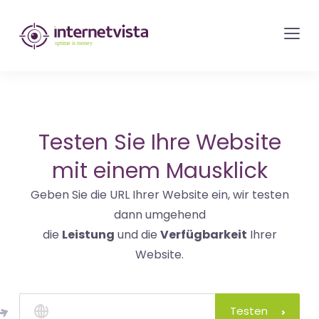
internetvista
Monitoring
-
Überwachung
von
Websites
Testen Sie Ihre Website
und
mit einem Mausklick
Internet-
Geben Sie die URL Ihrer Website ein, wir testen
Diensten
dann umgehend
-
die
Leistung
und die
Verfügbarkeit
Ihrer
Uptime
Website.
is
Money
Testen