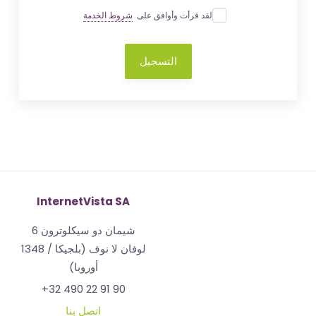
لقد قرأت وأوافق على
شروط الخدمة
التسجيل
InternetVista SA
شيمان دو سيكلوترون 6
1348 لوفان لا نوف (بلجيكا /
أوروبا)
+32 490 22 91 90
اتصل بنا