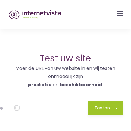
internetvista
monitoring
-
bewaking
van
websites
Test uw site
en
Voer de URL van uw website in en wij testen
internetdiensten
onmiddellijk zijn
-
prestatie
en
beschikbaarheid
.
Uptime
is
money
Testen