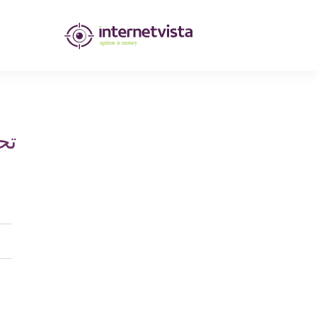
مراقبة
انترنت
فيستا
-
تح
مراقبة
مواقع
الويب
وخدمات
الإنترنت
-
طول