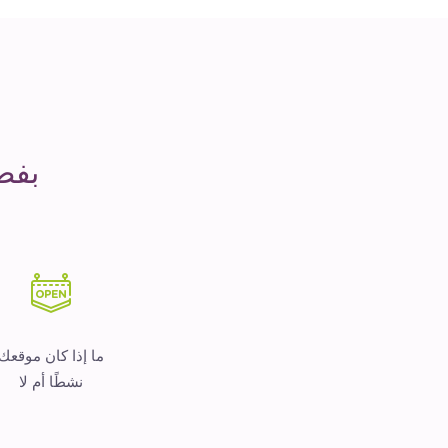
مدة
التشغيل
هو
المال
بفض
ما إذا كان موقعك
نشطًا أم لا