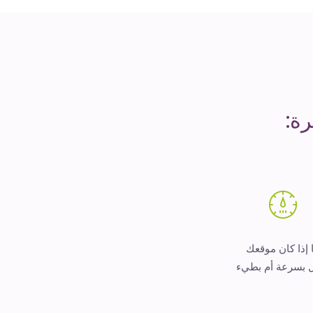
ة:
 إذا كان موقعك
 بسرعة أم بطيء