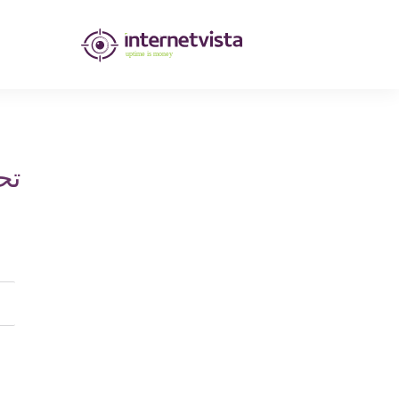
مراقبة
انترنت
فيستا
-
تح
مراقبة
مواقع
الويب
وخدمات
الإنترنت
-
طول