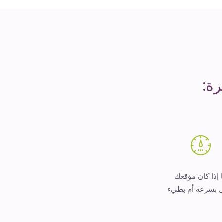
ة:
 إذا كان موقعك
 بسرعة أم بطيء