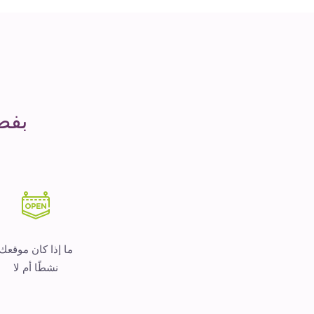
مدة
التشغيل
هو
المال
بفض
ما إذا كان موقعك
نشطًا أم لا