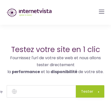
internetvista
monitoring
-
surveillance
de
site
Testez votre site en 1 clic
web
Fournissez l'url de votre site web et nous allons
et
tester directement
de
la
performance
et la
disponibilité
de votre site.
services
internet-
Uptime
Tester
is
money