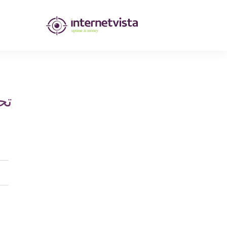
مراقبة
انترنت
فيستا
-
تح
مراقبة
مواقع
الويب
وخدمات
الإنترنت
-
طول