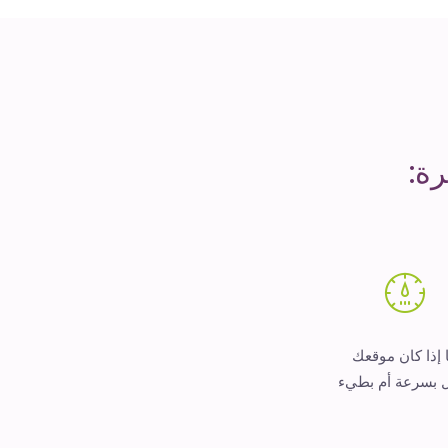
ة:
 إذا كان موقعك
 بسرعة أم بطيء