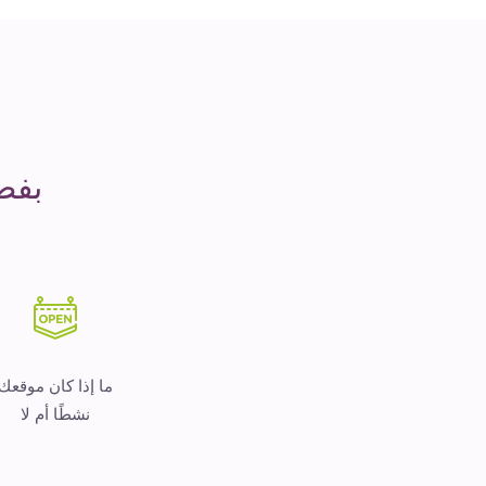
مدة
التشغيل
هو
المال
بفض
ما إذا كان موقعك
نشطًا أم لا