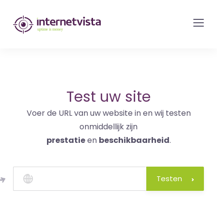
internetvista
monitoring
-
bewaking
van
websites
Test uw site
en
Voer de URL van uw website in en wij testen
internetdiensten
onmiddellijk zijn
-
prestatie
en
beschikbaarheid
.
Uptime
is
money
Testen