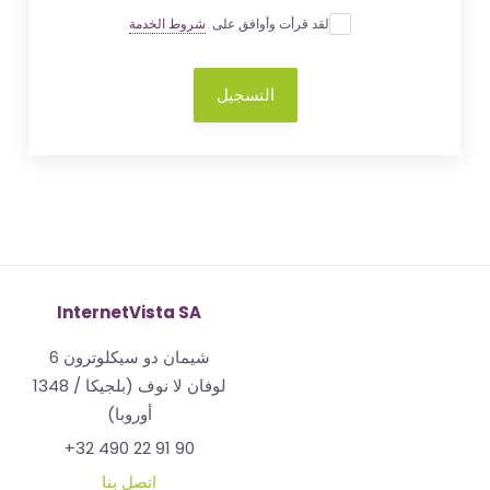
لقد قرأت وأوافق على
شروط الخدمة
التسجيل
InternetVista SA
شيمان دو سيكلوترون 6
1348 لوفان لا نوف (بلجيكا /
أوروبا)
+32 490 22 91 90
اتصل بنا