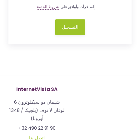
لقد قرأت وأوافق على
شروط الخدمة
التسجيل
InternetVista SA
شيمان دو سيكلوترون 6
1348 لوفان لا نوف (بلجيكا /
أوروبا)
+32 490 22 91 90
اتصل بنا