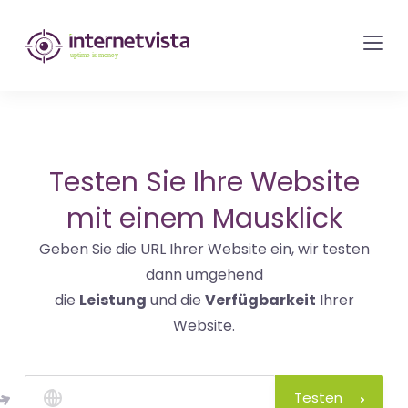
internetvista
Monitoring
-
Überwachung
von
Websites
Testen Sie Ihre Website
und
mit einem Mausklick
Internet-
Geben Sie die URL Ihrer Website ein, wir testen
Diensten
dann umgehend
-
die
Leistung
und die
Verfügbarkeit
Ihrer
Uptime
Website.
is
Money
Testen