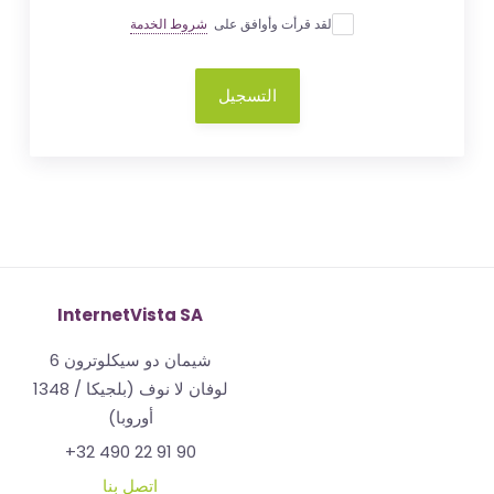
لقد قرأت وأوافق على
شروط الخدمة
التسجيل
InternetVista SA
شيمان دو سيكلوترون 6
1348 لوفان لا نوف (بلجيكا /
أوروبا)
+32 490 22 91 90
اتصل بنا