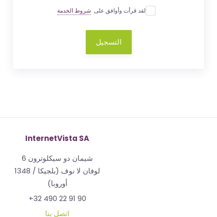
لقد قرأت وأوافق على
شروط الخدمة
التسجيل
InternetVista SA
شيمان دو سيكلوترون 6
1348 لوفان لا نوف (بلجيكا /
أوروبا)
+32 490 22 91 90
اتصل بنا