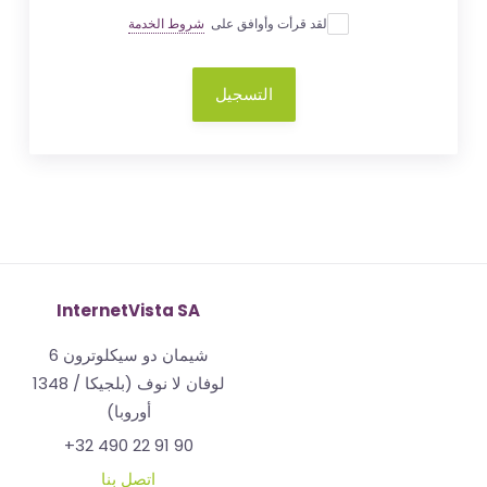
لقد قرأت وأوافق على
شروط الخدمة
التسجيل
InternetVista SA
شيمان دو سيكلوترون 6
1348 لوفان لا نوف (بلجيكا /
أوروبا)
+32 490 22 91 90
اتصل بنا