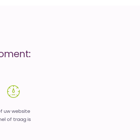
moment:
f uw website
nel of traag is