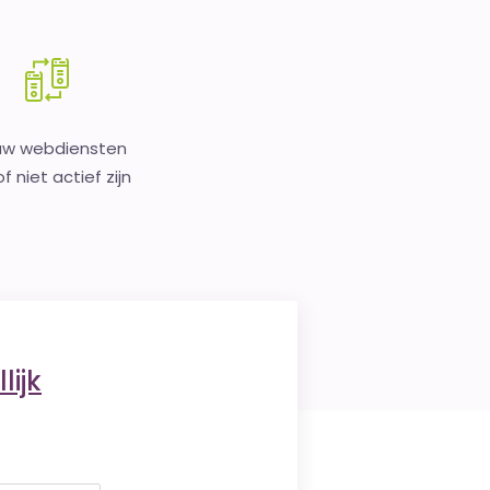
uw webdiensten
f niet actief zijn
lijk
.