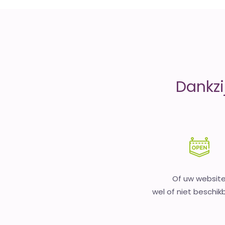
money
Dankzi
Of uw websit
wel of niet beschikb