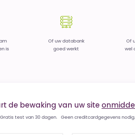
aam
Of uw databank
Of 
en is
goed werkt
wel o
art de bewaking van uw site
onmiddel
Gratis test van 30 dagen. Geen creditcardgegevens nodig