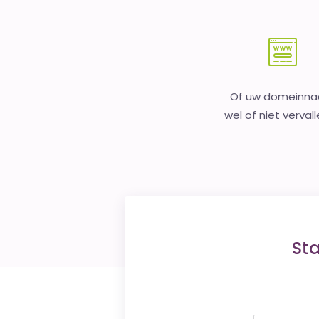
Of uw domeinn
wel of niet vervall
St