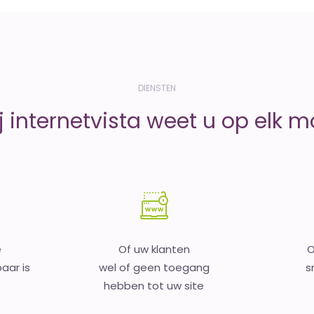
DIENSTEN
j internetvista weet u op elk 
e
Of uw klanten
O
aar is
wel of geen toegang
s
hebben tot uw site