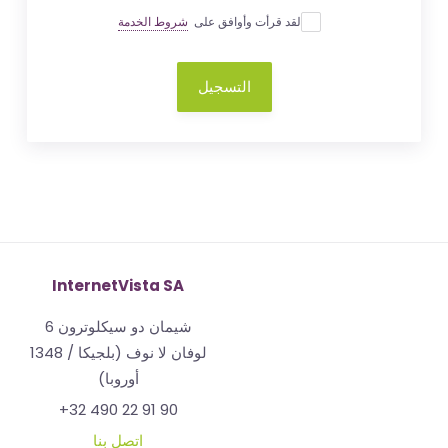
لقد قرأت وأوافق على
شروط الخدمة
التسجيل
InternetVista SA
شيمان دو سيكلوترون 6
1348 لوفان لا نوف (بلجيكا /
أوروبا)
+32 490 22 91 90
اتصل بنا