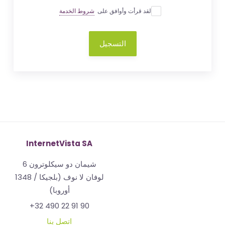
لقد قرأت وأوافق على
شروط الخدمة
التسجيل
InternetVista SA
شيمان دو سيكلوترون 6
1348 لوفان لا نوف (بلجيكا /
أوروبا)
+32 490 22 91 90
اتصل بنا