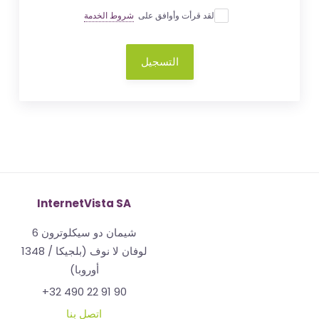
لقد قرأت وأوافق على
شروط الخدمة
التسجيل
InternetVista SA
شيمان دو سيكلوترون 6
1348 لوفان لا نوف (بلجيكا /
أوروبا)
+32 490 22 91 90
اتصل بنا