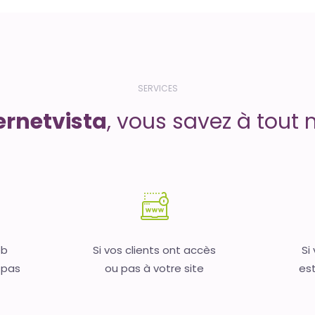
SERVICES
ernetvista
, vous savez à tout 
eb
Si vos clients ont accès
Si
 pas
ou pas à votre site
est