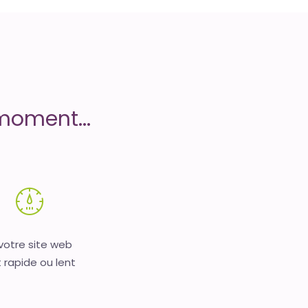
moment...
 votre site web
 rapide ou lent