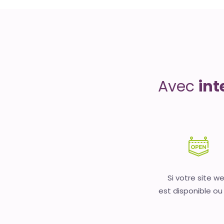
Uptime
is
money
Avec
int
Si votre site w
est disponible ou