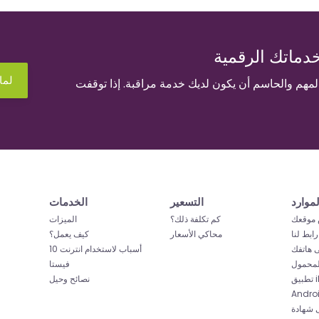
دماتك الرقمية
لما
المهم والحاسم أن يكون لديك خدمة مراقبة. إذا توقفت
لموارد
التسعير
الخدمات
موقعك
كم تكلفة ذلك؟
الميزات
رابط لنا
محاكي الأسعار
كيف يعمل؟
ى هاتفك
10 أسباب لاستخدام انترنت
لمحمول
فيستا
iP
نصائح وحيل
Andro
ادة ISO