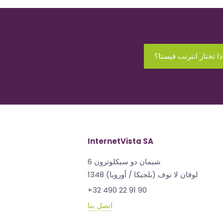
ذا تختار انترنت فيستا؟
InternetVista SA
شيمان دو سيكلوترون 6
1348 لوفان لا نوف (بلجيكا / أوروبا)
+32 490 22 91 90
اتصل بنا