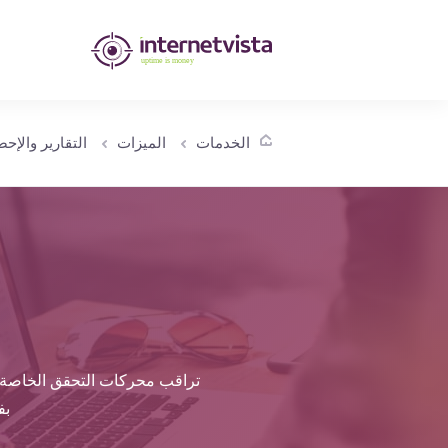
مراقبة
انترنت
فيستا
الخدمات
الميزات
التقارير والإح
-
مراقبة
مواقع
الويب
وخدمات
الإنترنت
تراقب محركات التحقق الخاصة بنا
-
بف
طول