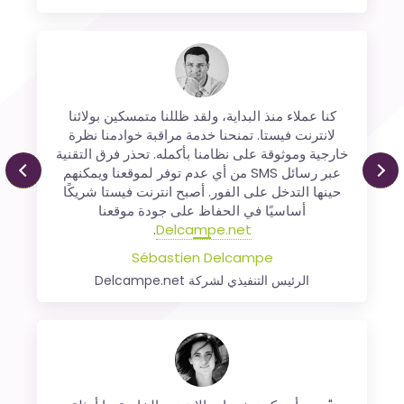
كنا عملاء منذ البداية، ولقد ظللنا متمسكين بولائنا
نستخدم انترنت فيستا منذ عام 2006 لمراقبة منصة
لانترنت فيستا. تمنحنا خدمة مراقبة خوادمنا نظرة
الدفع الخاصة بنا. نحن راضون تمامًا عن الخدمات التي
تقدمها انترنت فيستا، والتي أبدت، منذ البداية، جودة
خارجية وموثوقة على نظامنا بأكمله. تحذر فرق التقنية
خدمة ممتازة وقدرة على تطوير منصتها بناءً على
عبر رسائل SMS من أي عدم توفر لموقعنا ويمكنهم
Previous
N
احتياجاتنا.
حينها التدخل على الفور. أصبح انترنت فيستا شريكًا
أساسيًا في الحفاظ على جودة موقعنا
Xavier Thiran
.
Delcampe.net
Chief Of Staff, SMB في Worldline ePayments
Sébastien Delcampe
الرئيس التنفيذي لشركة Delcampe.net
يجب أن تكون خدمات الإنترنت الخاصة بنا أمثلة
للجميع... وبالتالي، التأكد من توافرها وفعاليتها أمر بالغ