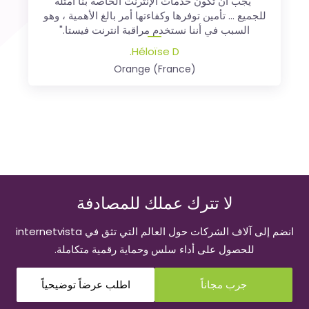
"يجب أن تكون خدمات الإنترنت الخاصة بنا أمثلة
الأهمية وحاسم للأعمال؛ وهو السبب في استخدامنا
لمراقبة مواقع الويب من انترنت فيستا منذ عام 2004.
للجميع ... تأمين توفرها وكفاءتها أمر بالغ الأهمية ، وهو
السبب في أننا نستخدم مراقبة انترنت فيستا."
André Blavier
Héloïse D.
رئيس قسم الاتصالات في ADN
Orange (France)
لا تترك عملك للمصادفة
انضم إلى آلاف الشركات حول العالم التي تثق في internetvista
للحصول على أداء سلس وحماية رقمية متكاملة.
جرب مجاناً
اطلب عرضاً توضيحياً