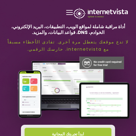
قبة
رنت
تا
ة مراقبة شاملة لمواقع الويب، التطبيقات، البريد الإلكتروني،
الخوادم، DNS، قواعد البيانات، والمزيد.
دع موقعك يتعطل مرة أخرى. تفادى الأخطاء مسبقاً
قبة
مع internetvista. حارسك الرقمي.
قع
يب
دمات
نترنت
ل
ة
شغيل
ابدأ تجربتك المجانية