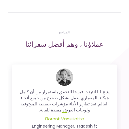
المراجع
عملاؤنا ، وهم أفضل سفرائنا
وجودنا في
بلجيكا
و
فرنسا
أو
المملكة المتحدة
يتيح لنا انترنت فيستا التحقق باستمرار من أن كامل
من خلال
هيكلنا المعماري يعمل بشكل صحيح من جميع أنحاء
مواقع ويب مختلفة ، ليس من السهل دائمًا مراقبة كل
العالم. تعد تقارير الأداء مؤشرات حقيقية للموثوقية
موقع على حدة. يسمح لنا انترنت فيستا بالقيام بذلك
ولوحات العرض مفيدة للغاية.
دون أي مشاكل. يوفر لنا الوقت والمال!
Florent Vansiliette
Nicolas Finet
المؤسس المشارك،
Sortlist
Engineering Manager, Tradeshift