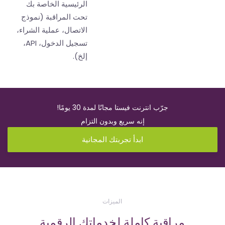
الرئيسية الخاصة بك
تحت المراقبة (نموذج
الاتصال، عملية الشراء،
تسجيل الدخول، API،
إلخ).
جرّب انترنت فيستا مجانًا لمدة 30 يومًا!
إنه سريع وبدون التزام
ابدأ تجربتك المجانية
الميزات
مراقبة كاملة لخدماتك الرقمية